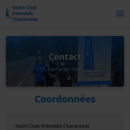
Y
acht
C
lub
G
renoble
C
haravines
Contact
Contactez-nous
Coordonnées
Yacht Club Grenoble Charavines