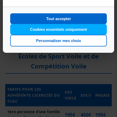
151€
Habitable moteur électrique
Tout accepter
167€
Habitable moteur jusqu'à 6CV
Cookies essentiels uniquement
278€
Habitable moteur 6.1CV à 9.9CV
Personnaliser mes choix
Écoles de Sport Voile et de
Compétition Voile
TARIFS POUR LES
EDS
ADHÉRENTS LICENCIÉS DU
EDCV
PAGAIE
VOILE
YCGC
1ère personne d’une famille
195€
450€
195€