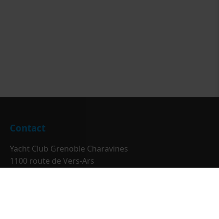
Contact
Yacht Club Grenoble Charavines
1100 route de Vers-Ars
38850 Charavines
Téléphone :
04 76 67 47 13
Email :
contact@ycgc.org