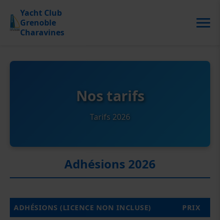
Y
acht
C
lub
G
renoble
C
haravines
Nos tarifs
Tarifs 2026
Adhésions 2026
ADHÉSIONS (LICENCE NON INCLUSE)
PRIX