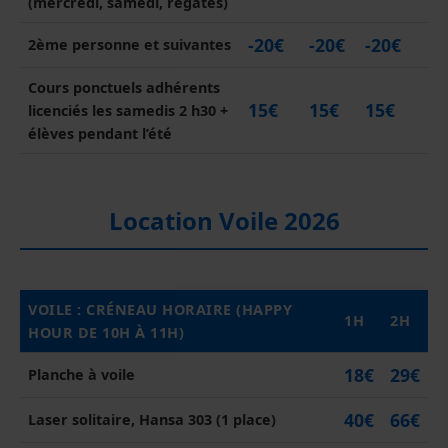
(mercredi, samedi, régates)
-20€
-20€
-20€
2ème personne et suivantes
Cours ponctuels adhérents
15€
15€
15€
licenciés les samedis 2 h30 +
élèves pendant l’été
Location Voile 2026
VOILE : CRÉNEAU HORAIRE (HAPPY
1H
2H
HOUR DE 10H À 11H)
18€
29€
Planche à voile
40€
66€
Laser solitaire, Hansa 303 (1 place)