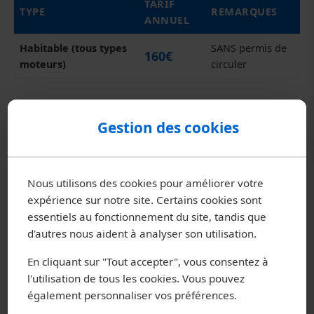
TARIF
TYPE
REMARQUES
ANNUEL
Habitable (tous types
SANS permis de
160€
moteurs)
circuler
Droits de navigation SCI Lac de
Gestion des cookies
Paladru
Nous utilisons des cookies pour améliorer votre
expérience sur notre site. Certains cookies sont
TYPE D'EMBARCATION
TARIF ANNUEL
essentiels au fonctionnement du site, tandis que
d'autres nous aident à analyser son utilisation.
29€
PAV (Paddle) - Kayak
En cliquant sur "Tout accepter", vous consentez à
59€
Dériveur - Catamaran
l'utilisation de tous les cookies. Vous pouvez
également personnaliser vos préférences.
137€
Habitable sans moteur